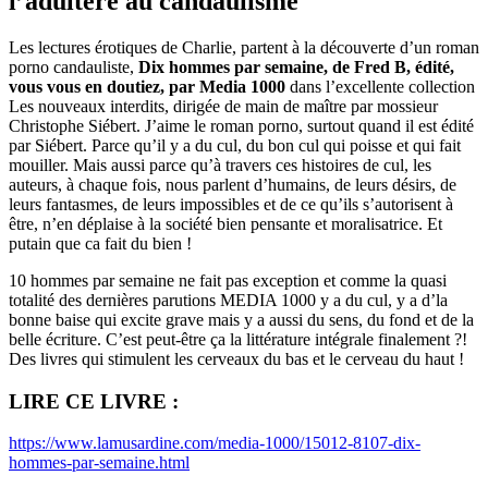
l’adultère au candaulisme
Les lectures érotiques de Charlie, partent à la découverte d’un roman
porno candauliste,
Dix hommes par semaine, de Fred B, édité,
vous vous en doutiez, par Media 1000
dans l’excellente collection
Les nouveaux interdits, dirigée de main de maître par mossieur
Christophe Siébert. J’aime le roman porno, surtout quand il est édité
par Siébert. Parce qu’il y a du cul, du bon cul qui poisse et qui fait
mouiller. Mais aussi parce qu’à travers ces histoires de cul, les
auteurs, à chaque fois, nous parlent d’humains, de leurs désirs, de
leurs fantasmes, de leurs impossibles et de ce qu’ils s’autorisent à
être, n’en déplaise à la société bien pensante et moralisatrice. Et
putain que ca fait du bien !
10 hommes par semaine ne fait pas exception et comme la quasi
totalité des dernières parutions MEDIA 1000 y a du cul, y a d’la
bonne baise qui excite grave mais y a aussi du sens, du fond et de la
belle écriture. C’est peut-être ça la littérature intégrale finalement ?!
Des livres qui stimulent les cerveaux du bas et le cerveau du haut !
LIRE CE LIVRE :
https://www.lamusardine.com/media-1000/15012-8107-dix-
hommes-par-semaine.html