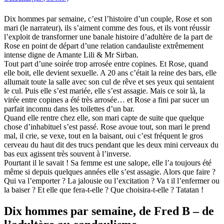
Dix hommes par semaine, c’est l’histoire d’un couple, Rose et son
mari (le narrateur), ils s’aiment comme des fous, et ils vont réussir
l’exploit de transformer une banale histoire d’adultère de la part de
Rose en point de départ d’une relation candauliste extrêmement
intense digne de Amante Lili & Mr Sirban.
Tout part d’une soirée trop arrosée entre copines. Et Rose, quand
elle boit, elle devient sexuelle. A 20 ans c’était la reine des bars, elle
allumait toute la salle avec son cul de rêve et ses yeux qui sentaient
le cul. Puis elle s’est mariée, elle s’est assagie. Mais ce soir là, la
virée entre copines a été très arrosée… et Rose a fini par sucer un
parfait inconnu dans les toilettes d’un bar.
Quand elle rentre chez elle, son mari capte de suite que quelque
chose d’inhabituel s’est passé. Rose avoue tout, son mari le prend
mal, il crie, se vexe, tout en la baisant, oui c’est fréquent le gros
cerveau du haut dit des trucs pendant que les deux mini cerveaux du
bas eux agissent très souvent à l’inverse.
Pourtant il le savait ! Sa femme est une salope, elle l’a toujours été
même si depuis quelques années elle s’est assagie. Alors que faire ?
Qui va l’emporter ? La jalousie ou l’excitation ? Va t il l’enfermer ou
la baiser ? Et elle que fera-t-elle ? Que choisira-t-elle ? Tatatan !
Dix hommes par semaine, de Fred B – de